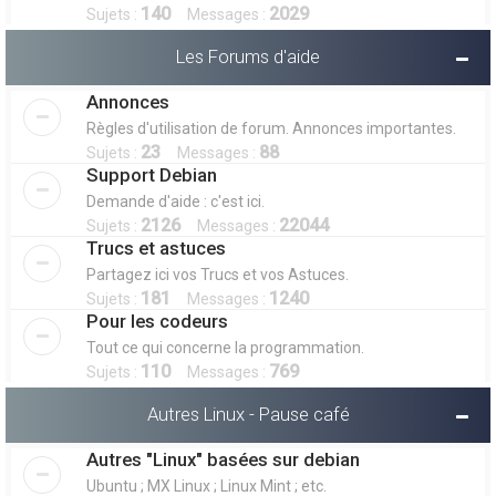
140
2029
Sujets :
Messages :
Les Forums d'aide
Annonces
Règles d'utilisation de forum. Annonces importantes.
23
88
Sujets :
Messages :
Support Debian
Demande d'aide : c'est ici.
2126
22044
Sujets :
Messages :
Trucs et astuces
Partagez ici vos Trucs et vos Astuces.
181
1240
Sujets :
Messages :
Pour les codeurs
Tout ce qui concerne la programmation.
110
769
Sujets :
Messages :
Autres Linux - Pause café
Autres "Linux" basées sur debian
Ubuntu ; MX Linux ; Linux Mint ; etc.