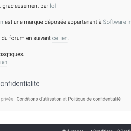
t gracieusement par
lol
an
est une marque déposée appartenant à
Software in 
on du forum en suivant
ce lien
.
tisqtiques.
lien
confidentialité
e privée :
Conditions d’utilisation
et
Politique de confidentialité