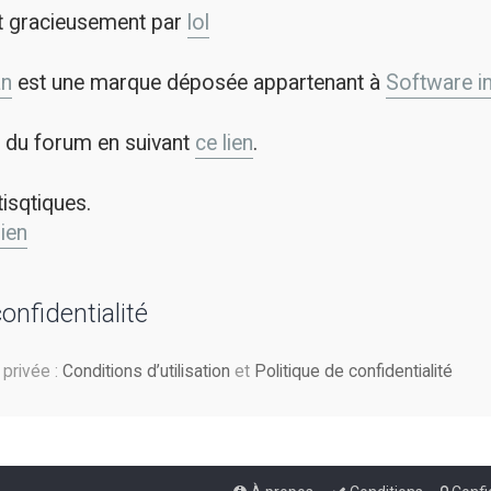
t gracieusement par
lol
an
est une marque déposée appartenant à
Software in 
on du forum en suivant
ce lien
.
tisqtiques.
lien
confidentialité
e privée :
Conditions d’utilisation
et
Politique de confidentialité