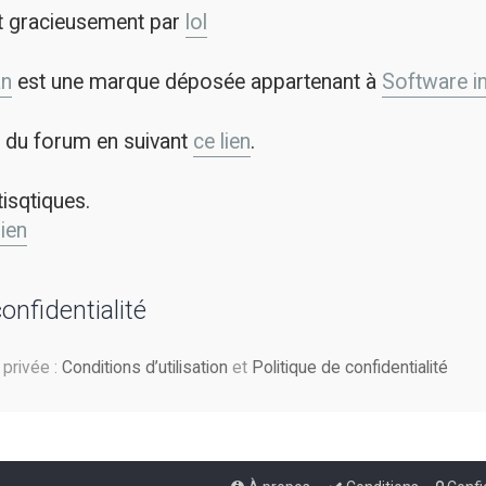
t gracieusement par
lol
an
est une marque déposée appartenant à
Software in 
on du forum en suivant
ce lien
.
tisqtiques.
lien
confidentialité
e privée :
Conditions d’utilisation
et
Politique de confidentialité