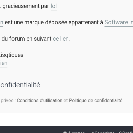
t gracieusement par
lol
an
est une marque déposée appartenant à
Software in 
on du forum en suivant
ce lien
.
tisqtiques.
lien
confidentialité
e privée :
Conditions d’utilisation
et
Politique de confidentialité