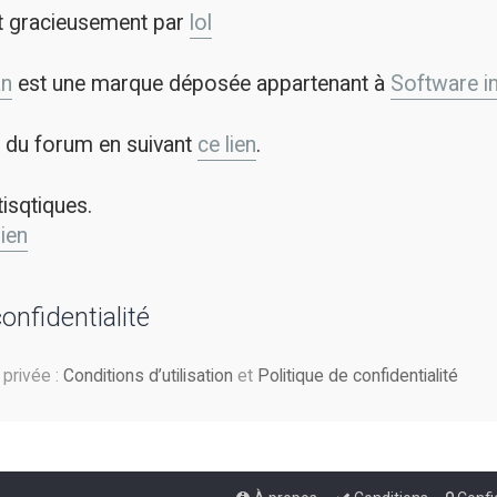
t gracieusement par
lol
an
est une marque déposée appartenant à
Software in 
on du forum en suivant
ce lien
.
tisqtiques.
lien
confidentialité
e privée :
Conditions d’utilisation
et
Politique de confidentialité