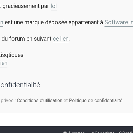
t gracieusement par
lol
an
est une marque déposée appartenant à
Software in 
on du forum en suivant
ce lien
.
tisqtiques.
lien
confidentialité
e privée :
Conditions d’utilisation
et
Politique de confidentialité