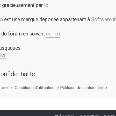
t gracieusement par
lol
an
est une marque déposée appartenant à
Software in 
on du forum en suivant
ce lien
.
tisqtiques.
lien
confidentialité
e privée :
Conditions d’utilisation
et
Politique de confidentialité