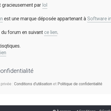
t gracieusement par
lol
an
est une marque déposée appartenant à
Software in 
on du forum en suivant
ce lien
.
tisqtiques.
lien
confidentialité
e privée :
Conditions d’utilisation
et
Politique de confidentialité