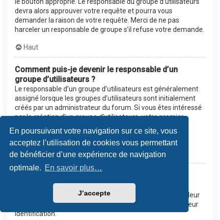
le bouton approprié. Le responsable du groupe d’utilisateurs
devra alors approuver votre requête et pourra vous
demander la raison de votre requête. Merci de ne pas
harceler un responsable de groupe s’il refuse votre demande.
Haut
Comment puis-je devenir le responsable d’un
groupe d’utilisateurs ?
Le responsable d’un groupe d’utilisateurs est généralement
assigné lorsque les groupes d’utilisateurs sont initialement
créés par un administrateur du forum. Si vous êtes intéressé
par la création d’un groupe d’utilisateurs, votre premier
contact devrait être un administrateur. Essayez de le
En poursuivant votre navigation sur ce site, vous
contacter en lui envoyant un message privé.
acceptez l’utilisation de cookies vous permettant
Haut
de bénéficier d’une expérience de navigation
optimale.
En savoir plus…
Pourquoi certains groupes d’utilisateurs
apparaissent dans une couleur différente ?
J’accepte
Les administrateurs du forum peuvent assigner une couleur
aux membres d’un groupe d’utilisateurs afin de faciliter leur
identification.