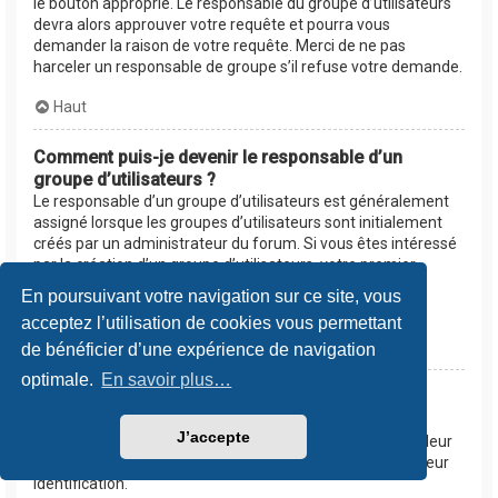
le bouton approprié. Le responsable du groupe d’utilisateurs
devra alors approuver votre requête et pourra vous
demander la raison de votre requête. Merci de ne pas
harceler un responsable de groupe s’il refuse votre demande.
Haut
Comment puis-je devenir le responsable d’un
groupe d’utilisateurs ?
Le responsable d’un groupe d’utilisateurs est généralement
assigné lorsque les groupes d’utilisateurs sont initialement
créés par un administrateur du forum. Si vous êtes intéressé
par la création d’un groupe d’utilisateurs, votre premier
contact devrait être un administrateur. Essayez de le
En poursuivant votre navigation sur ce site, vous
contacter en lui envoyant un message privé.
acceptez l’utilisation de cookies vous permettant
Haut
de bénéficier d’une expérience de navigation
optimale.
En savoir plus…
Pourquoi certains groupes d’utilisateurs
apparaissent dans une couleur différente ?
J’accepte
Les administrateurs du forum peuvent assigner une couleur
aux membres d’un groupe d’utilisateurs afin de faciliter leur
identification.