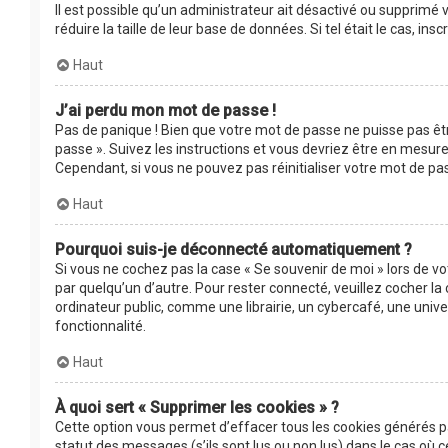
Il est possible qu’un administrateur ait désactivé ou supprimé
réduire la taille de leur base de données. Si tel était le cas, 
Haut
J’ai perdu mon mot de passe !
Pas de panique ! Bien que votre mot de passe ne puisse pas être
passe ». Suivez les instructions et vous devriez être en mesu
Cependant, si vous ne pouvez pas réinitialiser votre mot de pa
Haut
Pourquoi suis-je déconnecté automatiquement ?
Si vous ne cochez pas la case « Se souvenir de moi » lors de v
par quelqu’un d’autre. Pour rester connecté, veuillez cocher 
ordinateur public, comme une librairie, un cybercafé, une univer
fonctionnalité.
Haut
À quoi sert « Supprimer les cookies » ?
Cette option vous permet d’effacer tous les cookies générés p
statut des messages (s’ils sont lus ou non lus) dans le cas où