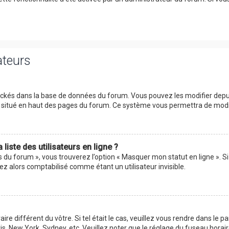
ateurs
tockés dans la base de données du forum. Vous pouvez les modifier depuis 
ur situé en haut des pages du forum. Ce système vous permettra de modi
iste des utilisateurs en ligne ?
s du forum », vous trouverez l’option « Masquer mon statut en ligne ». Si
 alors comptabilisé comme étant un utilisateur invisible.
aire différent du vôtre. Si tel était le cas, veuillez vous rendre dans le p
s, New York, Sydney, etc. Veuillez noter que le réglage du fuseau horai