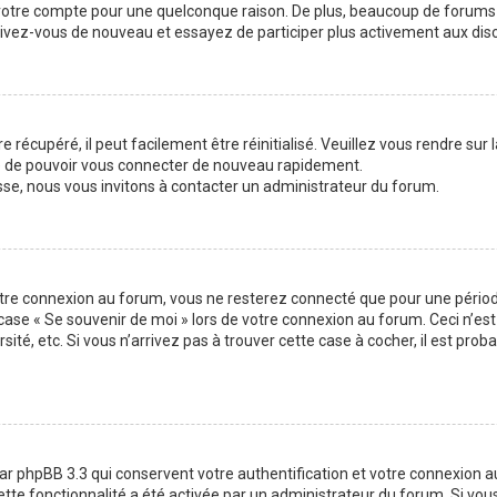
 votre compte pour une quelconque raison. De plus, beaucoup de forums 
inscrivez-vous de nouveau et essayez de participer plus activement aux di
 récupéré, il peut facilement être réinitialisé. Veuillez vous rendre sur
re de pouvoir vous connecter de nouveau rapidement.
sse, nous vous invitons à contacter un administrateur du forum.
otre connexion au forum, vous ne resterez connecté que pour une période
la case « Se souvenir de moi » lors de votre connexion au forum. Ceci n
sité, etc. Si vous n’arrivez pas à trouver cette case à cocher, il est pro
ar phpBB 3.3 qui conservent votre authentification et votre connexion 
 cette fonctionnalité a été activée par un administrateur du forum. Si v