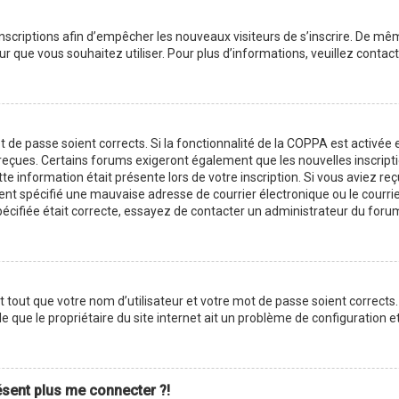
 inscriptions afin d’empêcher les nouveaux visiteurs de s’inscrire. De m
ateur que vous souhaitez utiliser. Pour plus d’informations, veuillez cont
ot de passe soient corrects. Si la fonctionnalité de la COPPA est activé
z reçues. Certains forums exigeront également que les nouvelles inscript
te information était présente lors de votre inscription. Si vous aviez reç
 spécifié une mauvaise adresse de courrier électronique ou le courrier é
pécifiée était correcte, essayez de contacter un administrateur du foru
tout que votre nom d’utilisateur et votre mot de passe soient corrects. 
 que le propriétaire du site internet ait un problème de configuration et q
résent plus me connecter ?!