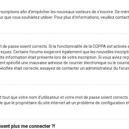
 inscriptions afin d’empêcher les nouveaux visiteurs de s’inscrire. De m
ateur que vous souhaitez utiliser. Pour plus d’informations, veuillez cont
ot de passe soient corrects. Si la fonctionnalité de la COPPA est activé
z reçues. Certains forums exigeront également que les nouvelles inscript
te information était présente lors de votre inscription. Si vous aviez reç
 spécifié une mauvaise adresse de courrier électronique ou le courrier é
pécifiée était correcte, essayez de contacter un administrateur du foru
tout que votre nom d’utilisateur et votre mot de passe soient corrects. 
 que le propriétaire du site internet ait un problème de configuration et q
résent plus me connecter ?!