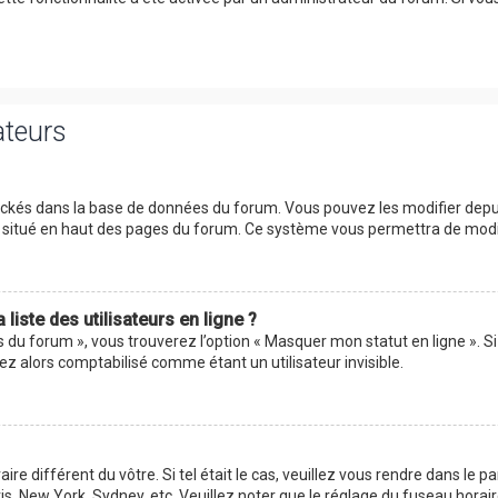
ateurs
tockés dans la base de données du forum. Vous pouvez les modifier depuis 
ur situé en haut des pages du forum. Ce système vous permettra de modi
iste des utilisateurs en ligne ?
s du forum », vous trouverez l’option « Masquer mon statut en ligne ». Si
 alors comptabilisé comme étant un utilisateur invisible.
aire différent du vôtre. Si tel était le cas, veuillez vous rendre dans le p
s, New York, Sydney, etc. Veuillez noter que le réglage du fuseau horai