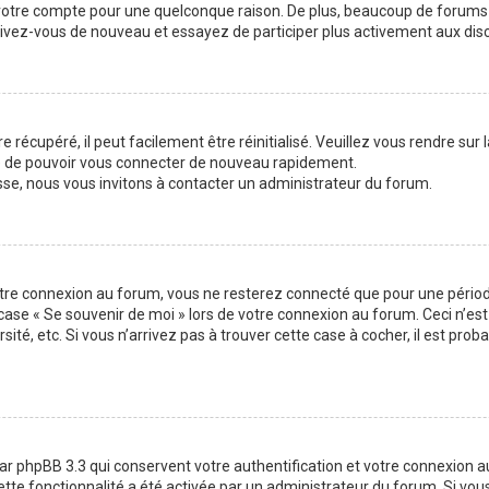
 votre compte pour une quelconque raison. De plus, beaucoup de forums 
inscrivez-vous de nouveau et essayez de participer plus activement aux di
 récupéré, il peut facilement être réinitialisé. Veuillez vous rendre sur
re de pouvoir vous connecter de nouveau rapidement.
sse, nous vous invitons à contacter un administrateur du forum.
otre connexion au forum, vous ne resterez connecté que pour une période
la case « Se souvenir de moi » lors de votre connexion au forum. Ceci n
sité, etc. Si vous n’arrivez pas à trouver cette case à cocher, il est pro
ar phpBB 3.3 qui conservent votre authentification et votre connexion 
 cette fonctionnalité a été activée par un administrateur du forum. Si v