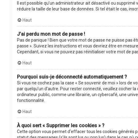
Il est possible qu’un administrateur ait désactivé ou supprimé
réduire la taille de leur base de données. Si tel était le cas, 
Haut
J’ai perdu mon mot de passe !
Pas de panique ! Bien que votre mot de passe ne puisse pas être
passe ». Suivez les instructions et vous devriez être en mesu
Cependant, si vous ne pouvez pas réinitialiser votre mot de pa
Haut
Pourquoi suis-je déconnecté automatiquement ?
Si vous ne cochez pas la case « Se souvenir de moi » lors de v
par quelqu’un d’autre. Pour rester connecté, veuillez cocher 
ordinateur public, comme une librairie, un cybercafé, une univer
fonctionnalité.
Haut
À quoi sert « Supprimer les cookies » ?
Cette option vous permet d’effacer tous les cookies générés p
statut des messages (s’ils sont lus ou non lus) dans le cas où