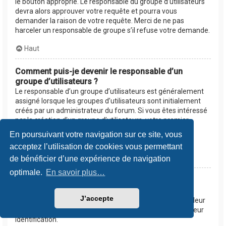
le bouton approprié. Le responsable du groupe d’utilisateurs
devra alors approuver votre requête et pourra vous
demander la raison de votre requête. Merci de ne pas
harceler un responsable de groupe s’il refuse votre demande.
Haut
Comment puis-je devenir le responsable d’un
groupe d’utilisateurs ?
Le responsable d’un groupe d’utilisateurs est généralement
assigné lorsque les groupes d’utilisateurs sont initialement
créés par un administrateur du forum. Si vous êtes intéressé
par la création d’un groupe d’utilisateurs, votre premier
contact devrait être un administrateur. Essayez de le
En poursuivant votre navigation sur ce site, vous
contacter en lui envoyant un message privé.
acceptez l’utilisation de cookies vous permettant
Haut
de bénéficier d’une expérience de navigation
optimale.
En savoir plus…
Pourquoi certains groupes d’utilisateurs
apparaissent dans une couleur différente ?
J’accepte
Les administrateurs du forum peuvent assigner une couleur
aux membres d’un groupe d’utilisateurs afin de faciliter leur
identification.