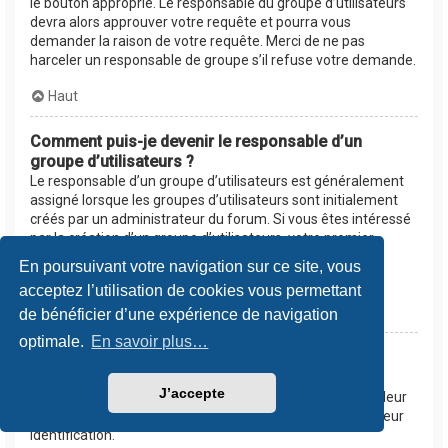
le bouton approprié. Le responsable du groupe d’utilisateurs
devra alors approuver votre requête et pourra vous
demander la raison de votre requête. Merci de ne pas
harceler un responsable de groupe s’il refuse votre demande.
Haut
Comment puis-je devenir le responsable d’un
groupe d’utilisateurs ?
Le responsable d’un groupe d’utilisateurs est généralement
assigné lorsque les groupes d’utilisateurs sont initialement
créés par un administrateur du forum. Si vous êtes intéressé
par la création d’un groupe d’utilisateurs, votre premier
contact devrait être un administrateur. Essayez de le
En poursuivant votre navigation sur ce site, vous
contacter en lui envoyant un message privé.
acceptez l’utilisation de cookies vous permettant
Haut
de bénéficier d’une expérience de navigation
optimale.
En savoir plus…
Pourquoi certains groupes d’utilisateurs
apparaissent dans une couleur différente ?
J’accepte
Les administrateurs du forum peuvent assigner une couleur
aux membres d’un groupe d’utilisateurs afin de faciliter leur
identification.