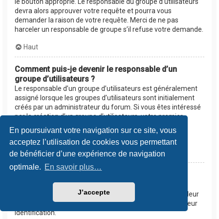
le bouton approprié. Le responsable du groupe d’utilisateurs
devra alors approuver votre requête et pourra vous
demander la raison de votre requête. Merci de ne pas
harceler un responsable de groupe s’il refuse votre demande.
Haut
Comment puis-je devenir le responsable d’un
groupe d’utilisateurs ?
Le responsable d’un groupe d’utilisateurs est généralement
assigné lorsque les groupes d’utilisateurs sont initialement
créés par un administrateur du forum. Si vous êtes intéressé
par la création d’un groupe d’utilisateurs, votre premier
contact devrait être un administrateur. Essayez de le
En poursuivant votre navigation sur ce site, vous
contacter en lui envoyant un message privé.
acceptez l’utilisation de cookies vous permettant
Haut
de bénéficier d’une expérience de navigation
optimale.
En savoir plus…
Pourquoi certains groupes d’utilisateurs
apparaissent dans une couleur différente ?
J’accepte
Les administrateurs du forum peuvent assigner une couleur
aux membres d’un groupe d’utilisateurs afin de faciliter leur
identification.