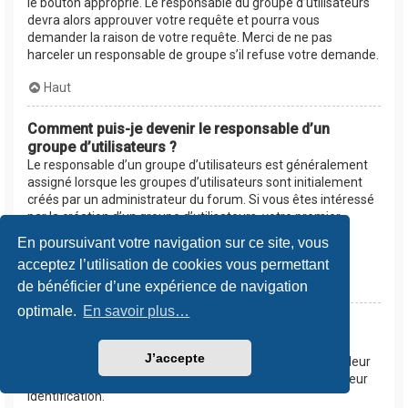
le bouton approprié. Le responsable du groupe d’utilisateurs
devra alors approuver votre requête et pourra vous
demander la raison de votre requête. Merci de ne pas
harceler un responsable de groupe s’il refuse votre demande.
Haut
Comment puis-je devenir le responsable d’un
groupe d’utilisateurs ?
Le responsable d’un groupe d’utilisateurs est généralement
assigné lorsque les groupes d’utilisateurs sont initialement
créés par un administrateur du forum. Si vous êtes intéressé
par la création d’un groupe d’utilisateurs, votre premier
contact devrait être un administrateur. Essayez de le
En poursuivant votre navigation sur ce site, vous
contacter en lui envoyant un message privé.
acceptez l’utilisation de cookies vous permettant
Haut
de bénéficier d’une expérience de navigation
optimale.
En savoir plus…
Pourquoi certains groupes d’utilisateurs
apparaissent dans une couleur différente ?
J’accepte
Les administrateurs du forum peuvent assigner une couleur
aux membres d’un groupe d’utilisateurs afin de faciliter leur
identification.