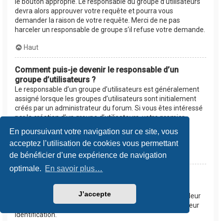
le bouton approprié. Le responsable du groupe d’utilisateurs
devra alors approuver votre requête et pourra vous
demander la raison de votre requête. Merci de ne pas
harceler un responsable de groupe s’il refuse votre demande.
Haut
Comment puis-je devenir le responsable d’un
groupe d’utilisateurs ?
Le responsable d’un groupe d’utilisateurs est généralement
assigné lorsque les groupes d’utilisateurs sont initialement
créés par un administrateur du forum. Si vous êtes intéressé
par la création d’un groupe d’utilisateurs, votre premier
contact devrait être un administrateur. Essayez de le
En poursuivant votre navigation sur ce site, vous
contacter en lui envoyant un message privé.
acceptez l’utilisation de cookies vous permettant
Haut
de bénéficier d’une expérience de navigation
optimale.
En savoir plus…
Pourquoi certains groupes d’utilisateurs
apparaissent dans une couleur différente ?
J’accepte
Les administrateurs du forum peuvent assigner une couleur
aux membres d’un groupe d’utilisateurs afin de faciliter leur
identification.