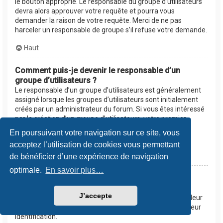
le bouton approprié. Le responsable du groupe d’utilisateurs
devra alors approuver votre requête et pourra vous
demander la raison de votre requête. Merci de ne pas
harceler un responsable de groupe s’il refuse votre demande.
Haut
Comment puis-je devenir le responsable d’un
groupe d’utilisateurs ?
Le responsable d’un groupe d’utilisateurs est généralement
assigné lorsque les groupes d’utilisateurs sont initialement
créés par un administrateur du forum. Si vous êtes intéressé
par la création d’un groupe d’utilisateurs, votre premier
contact devrait être un administrateur. Essayez de le
En poursuivant votre navigation sur ce site, vous
contacter en lui envoyant un message privé.
acceptez l’utilisation de cookies vous permettant
Haut
de bénéficier d’une expérience de navigation
optimale.
En savoir plus…
Pourquoi certains groupes d’utilisateurs
apparaissent dans une couleur différente ?
J’accepte
Les administrateurs du forum peuvent assigner une couleur
aux membres d’un groupe d’utilisateurs afin de faciliter leur
identification.