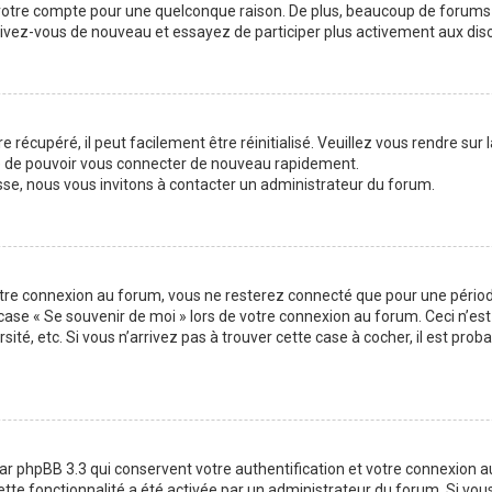
 votre compte pour une quelconque raison. De plus, beaucoup de forums 
inscrivez-vous de nouveau et essayez de participer plus activement aux di
 récupéré, il peut facilement être réinitialisé. Veuillez vous rendre sur
re de pouvoir vous connecter de nouveau rapidement.
sse, nous vous invitons à contacter un administrateur du forum.
otre connexion au forum, vous ne resterez connecté que pour une période
la case « Se souvenir de moi » lors de votre connexion au forum. Ceci n
sité, etc. Si vous n’arrivez pas à trouver cette case à cocher, il est pro
ar phpBB 3.3 qui conservent votre authentification et votre connexion 
 cette fonctionnalité a été activée par un administrateur du forum. Si v