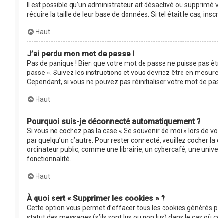
Il est possible qu’un administrateur ait désactivé ou supprimé
réduire la taille de leur base de données. Si tel était le cas, 
Haut
J’ai perdu mon mot de passe !
Pas de panique ! Bien que votre mot de passe ne puisse pas être
passe ». Suivez les instructions et vous devriez être en mesu
Cependant, si vous ne pouvez pas réinitialiser votre mot de pa
Haut
Pourquoi suis-je déconnecté automatiquement ?
Si vous ne cochez pas la case « Se souvenir de moi » lors de v
par quelqu’un d’autre. Pour rester connecté, veuillez cocher 
ordinateur public, comme une librairie, un cybercafé, une univer
fonctionnalité.
Haut
À quoi sert « Supprimer les cookies » ?
Cette option vous permet d’effacer tous les cookies générés p
statut des messages (s’ils sont lus ou non lus) dans le cas où