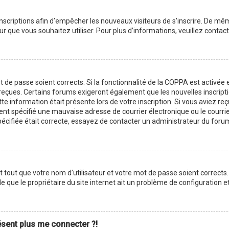
 inscriptions afin d’empêcher les nouveaux visiteurs de s’inscrire. De m
ateur que vous souhaitez utiliser. Pour plus d’informations, veuillez cont
ot de passe soient corrects. Si la fonctionnalité de la COPPA est activé
z reçues. Certains forums exigeront également que les nouvelles inscript
te information était présente lors de votre inscription. Si vous aviez reç
 spécifié une mauvaise adresse de courrier électronique ou le courrier é
pécifiée était correcte, essayez de contacter un administrateur du foru
tout que votre nom d’utilisateur et votre mot de passe soient corrects. 
 que le propriétaire du site internet ait un problème de configuration et q
résent plus me connecter ?!