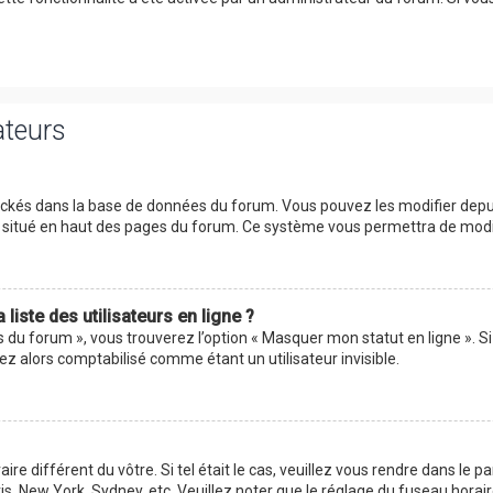
ateurs
tockés dans la base de données du forum. Vous pouvez les modifier depuis 
ur situé en haut des pages du forum. Ce système vous permettra de modi
iste des utilisateurs en ligne ?
s du forum », vous trouverez l’option « Masquer mon statut en ligne ». Si
 alors comptabilisé comme étant un utilisateur invisible.
aire différent du vôtre. Si tel était le cas, veuillez vous rendre dans le p
s, New York, Sydney, etc. Veuillez noter que le réglage du fuseau horai