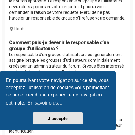
le bouton approprié. Le responsable du groupe d’utilisateurs
devra alors approuver votre requête et pourra vous
demander la raison de votre requête. Merci de ne pas
harceler un responsable de groupe s’il refuse votre demande.
Haut
Comment puis-je devenir le responsable d’un
groupe d’utilisateurs ?
Le responsable d’un groupe d’utilisateurs est généralement
assigné lorsque les groupes d’utilisateurs sont initialement
créés par un administrateur du forum. Si vous êtes intéressé
par la création d’un groupe d’utilisateurs, votre premier
contact devrait être un administrateur. Essayez de le
En poursuivant votre navigation sur ce site, vous
contacter en lui envoyant un message privé.
acceptez l’utilisation de cookies vous permettant
Haut
de bénéficier d’une expérience de navigation
optimale.
En savoir plus…
Pourquoi certains groupes d’utilisateurs
apparaissent dans une couleur différente ?
J’accepte
Les administrateurs du forum peuvent assigner une couleur
aux membres d’un groupe d’utilisateurs afin de faciliter leur
identification.