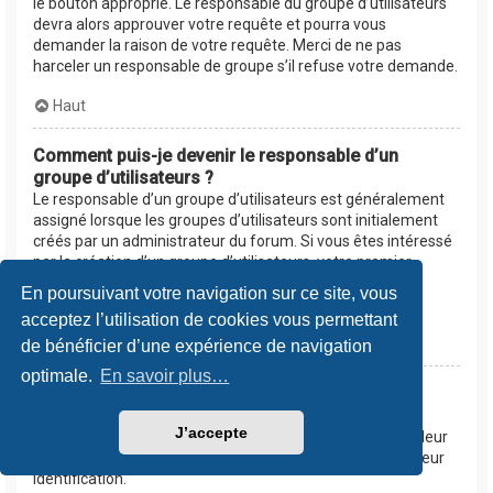
le bouton approprié. Le responsable du groupe d’utilisateurs
devra alors approuver votre requête et pourra vous
demander la raison de votre requête. Merci de ne pas
harceler un responsable de groupe s’il refuse votre demande.
Haut
Comment puis-je devenir le responsable d’un
groupe d’utilisateurs ?
Le responsable d’un groupe d’utilisateurs est généralement
assigné lorsque les groupes d’utilisateurs sont initialement
créés par un administrateur du forum. Si vous êtes intéressé
par la création d’un groupe d’utilisateurs, votre premier
contact devrait être un administrateur. Essayez de le
En poursuivant votre navigation sur ce site, vous
contacter en lui envoyant un message privé.
acceptez l’utilisation de cookies vous permettant
Haut
de bénéficier d’une expérience de navigation
optimale.
En savoir plus…
Pourquoi certains groupes d’utilisateurs
apparaissent dans une couleur différente ?
J’accepte
Les administrateurs du forum peuvent assigner une couleur
aux membres d’un groupe d’utilisateurs afin de faciliter leur
identification.