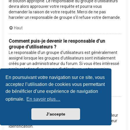
le bouton approprié. Le responsable du groupe d’utilisateurs
devra alors approuver votre requête et pourra vous
demander la raison de votre requête. Merci de ne pas
harceler un responsable de groupe s’il refuse votre demande.
Haut
Comment puis-je devenir le responsable d’un
groupe d’utilisateurs ?
Le responsable d’un groupe d’utilisateurs est généralement
assigné lorsque les groupes d’utilisateurs sont initialement
créés par un administrateur du forum. Si vous êtes intéressé
par la création d’un groupe d’utilisateurs, votre premier
contact devrait être un administrateur. Essayez de le
En poursuivant votre navigation sur ce site, vous
contacter en lui envoyant un message privé.
acceptez l’utilisation de cookies vous permettant
Haut
de bénéficier d’une expérience de navigation
optimale.
En savoir plus…
Pourquoi certains groupes d’utilisateurs
apparaissent dans une couleur différente ?
J’accepte
Les administrateurs du forum peuvent assigner une couleur
aux membres d’un groupe d’utilisateurs afin de faciliter leur
identification.