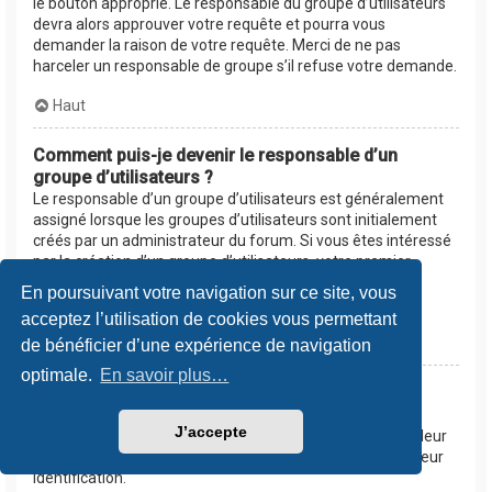
le bouton approprié. Le responsable du groupe d’utilisateurs
devra alors approuver votre requête et pourra vous
demander la raison de votre requête. Merci de ne pas
harceler un responsable de groupe s’il refuse votre demande.
Haut
Comment puis-je devenir le responsable d’un
groupe d’utilisateurs ?
Le responsable d’un groupe d’utilisateurs est généralement
assigné lorsque les groupes d’utilisateurs sont initialement
créés par un administrateur du forum. Si vous êtes intéressé
par la création d’un groupe d’utilisateurs, votre premier
contact devrait être un administrateur. Essayez de le
En poursuivant votre navigation sur ce site, vous
contacter en lui envoyant un message privé.
acceptez l’utilisation de cookies vous permettant
Haut
de bénéficier d’une expérience de navigation
optimale.
En savoir plus…
Pourquoi certains groupes d’utilisateurs
apparaissent dans une couleur différente ?
J’accepte
Les administrateurs du forum peuvent assigner une couleur
aux membres d’un groupe d’utilisateurs afin de faciliter leur
identification.