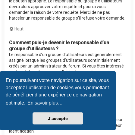
le bouton approprié. Le responsable du groupe d’utilisateurs
devra alors approuver votre requête et pourra vous
demander la raison de votre requête. Merci de ne pas
harceler un responsable de groupe s’il refuse votre demande.
Haut
Comment puis-je devenir le responsable d’un
groupe d’utilisateurs ?
Le responsable d’un groupe d’utilisateurs est généralement
assigné lorsque les groupes d’utilisateurs sont initialement
créés par un administrateur du forum. Si vous êtes intéressé
par la création d’un groupe d’utilisateurs, votre premier
contact devrait être un administrateur. Essayez de le
En poursuivant votre navigation sur ce site, vous
contacter en lui envoyant un message privé.
acceptez l’utilisation de cookies vous permettant
Haut
de bénéficier d’une expérience de navigation
optimale.
En savoir plus…
Pourquoi certains groupes d’utilisateurs
apparaissent dans une couleur différente ?
J’accepte
Les administrateurs du forum peuvent assigner une couleur
aux membres d’un groupe d’utilisateurs afin de faciliter leur
identification.