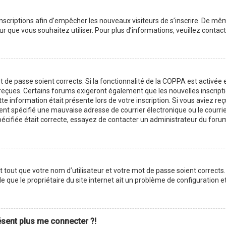
 inscriptions afin d’empêcher les nouveaux visiteurs de s’inscrire. De m
ateur que vous souhaitez utiliser. Pour plus d’informations, veuillez cont
ot de passe soient corrects. Si la fonctionnalité de la COPPA est activé
z reçues. Certains forums exigeront également que les nouvelles inscript
te information était présente lors de votre inscription. Si vous aviez reç
 spécifié une mauvaise adresse de courrier électronique ou le courrier é
pécifiée était correcte, essayez de contacter un administrateur du foru
tout que votre nom d’utilisateur et votre mot de passe soient corrects. 
 que le propriétaire du site internet ait un problème de configuration et q
résent plus me connecter ?!