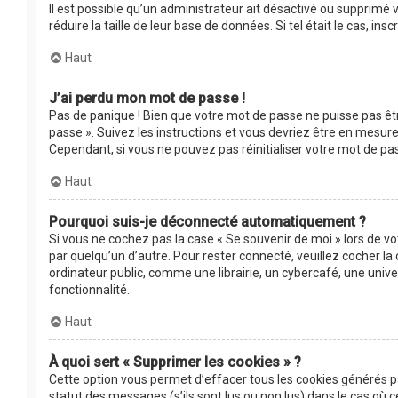
Il est possible qu’un administrateur ait désactivé ou supprimé
réduire la taille de leur base de données. Si tel était le cas, 
Haut
J’ai perdu mon mot de passe !
Pas de panique ! Bien que votre mot de passe ne puisse pas être
passe ». Suivez les instructions et vous devriez être en mesu
Cependant, si vous ne pouvez pas réinitialiser votre mot de pa
Haut
Pourquoi suis-je déconnecté automatiquement ?
Si vous ne cochez pas la case « Se souvenir de moi » lors de v
par quelqu’un d’autre. Pour rester connecté, veuillez cocher 
ordinateur public, comme une librairie, un cybercafé, une univer
fonctionnalité.
Haut
À quoi sert « Supprimer les cookies » ?
Cette option vous permet d’effacer tous les cookies générés p
statut des messages (s’ils sont lus ou non lus) dans le cas où