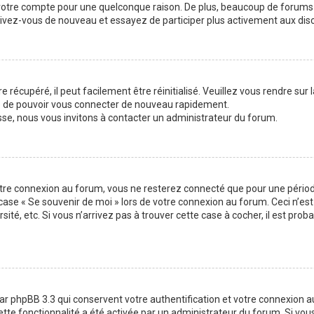
 votre compte pour une quelconque raison. De plus, beaucoup de forums 
inscrivez-vous de nouveau et essayez de participer plus activement aux di
 récupéré, il peut facilement être réinitialisé. Veuillez vous rendre sur
re de pouvoir vous connecter de nouveau rapidement.
sse, nous vous invitons à contacter un administrateur du forum.
otre connexion au forum, vous ne resterez connecté que pour une période
la case « Se souvenir de moi » lors de votre connexion au forum. Ceci n
sité, etc. Si vous n’arrivez pas à trouver cette case à cocher, il est pro
ar phpBB 3.3 qui conservent votre authentification et votre connexion 
 cette fonctionnalité a été activée par un administrateur du forum. Si v