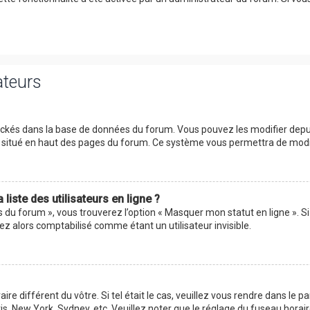
ateurs
tockés dans la base de données du forum. Vous pouvez les modifier depuis 
ur situé en haut des pages du forum. Ce système vous permettra de modi
iste des utilisateurs en ligne ?
s du forum », vous trouverez l’option « Masquer mon statut en ligne ». Si
 alors comptabilisé comme étant un utilisateur invisible.
aire différent du vôtre. Si tel était le cas, veuillez vous rendre dans le p
s, New York, Sydney, etc. Veuillez noter que le réglage du fuseau horai