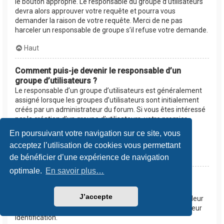
le bouton approprié. Le responsable du groupe d’utilisateurs
devra alors approuver votre requête et pourra vous
demander la raison de votre requête. Merci de ne pas
harceler un responsable de groupe s’il refuse votre demande.
Haut
Comment puis-je devenir le responsable d’un
groupe d’utilisateurs ?
Le responsable d’un groupe d’utilisateurs est généralement
assigné lorsque les groupes d’utilisateurs sont initialement
créés par un administrateur du forum. Si vous êtes intéressé
par la création d’un groupe d’utilisateurs, votre premier
contact devrait être un administrateur. Essayez de le
En poursuivant votre navigation sur ce site, vous
contacter en lui envoyant un message privé.
acceptez l’utilisation de cookies vous permettant
Haut
de bénéficier d’une expérience de navigation
optimale.
En savoir plus…
Pourquoi certains groupes d’utilisateurs
apparaissent dans une couleur différente ?
J’accepte
Les administrateurs du forum peuvent assigner une couleur
aux membres d’un groupe d’utilisateurs afin de faciliter leur
identification.