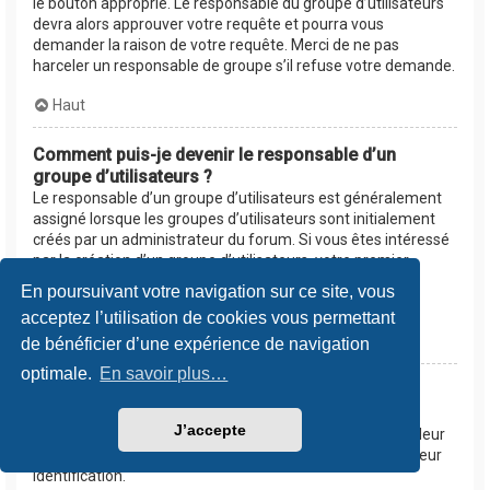
le bouton approprié. Le responsable du groupe d’utilisateurs
devra alors approuver votre requête et pourra vous
demander la raison de votre requête. Merci de ne pas
harceler un responsable de groupe s’il refuse votre demande.
Haut
Comment puis-je devenir le responsable d’un
groupe d’utilisateurs ?
Le responsable d’un groupe d’utilisateurs est généralement
assigné lorsque les groupes d’utilisateurs sont initialement
créés par un administrateur du forum. Si vous êtes intéressé
par la création d’un groupe d’utilisateurs, votre premier
contact devrait être un administrateur. Essayez de le
En poursuivant votre navigation sur ce site, vous
contacter en lui envoyant un message privé.
acceptez l’utilisation de cookies vous permettant
Haut
de bénéficier d’une expérience de navigation
optimale.
En savoir plus…
Pourquoi certains groupes d’utilisateurs
apparaissent dans une couleur différente ?
J’accepte
Les administrateurs du forum peuvent assigner une couleur
aux membres d’un groupe d’utilisateurs afin de faciliter leur
identification.