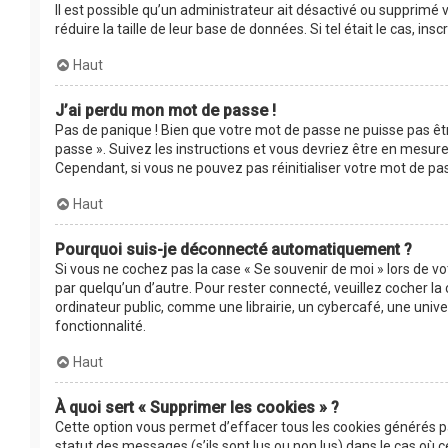
Il est possible qu’un administrateur ait désactivé ou supprimé
réduire la taille de leur base de données. Si tel était le cas, 
Haut
J’ai perdu mon mot de passe !
Pas de panique ! Bien que votre mot de passe ne puisse pas être
passe ». Suivez les instructions et vous devriez être en mesu
Cependant, si vous ne pouvez pas réinitialiser votre mot de pa
Haut
Pourquoi suis-je déconnecté automatiquement ?
Si vous ne cochez pas la case « Se souvenir de moi » lors de v
par quelqu’un d’autre. Pour rester connecté, veuillez cocher 
ordinateur public, comme une librairie, un cybercafé, une univer
fonctionnalité.
Haut
À quoi sert « Supprimer les cookies » ?
Cette option vous permet d’effacer tous les cookies générés p
statut des messages (s’ils sont lus ou non lus) dans le cas où