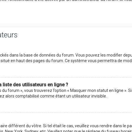
ateurs
tockés dans la base de données du forum. Vous pouvez les modifier depuis 
ur situé en haut des pages du forum. Ce système vous permettra de modi
iste des utilisateurs en ligne ?
s du forum », vous trouverez l’option « Masquer mon statut en ligne ». Si
 alors comptabilisé comme étant un utilisateur invisible.
aire différent du vôtre. Si tel était le cas, veuillez vous rendre dans le p
s, New York, Sydney, etc. Veuillez noter que le réglage du fuseau horai