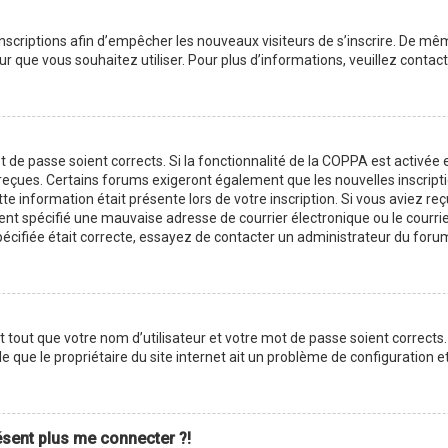
 inscriptions afin d’empêcher les nouveaux visiteurs de s’inscrire. De m
ateur que vous souhaitez utiliser. Pour plus d’informations, veuillez cont
ot de passe soient corrects. Si la fonctionnalité de la COPPA est activé
z reçues. Certains forums exigeront également que les nouvelles inscript
te information était présente lors de votre inscription. Si vous aviez reç
 spécifié une mauvaise adresse de courrier électronique ou le courrier é
pécifiée était correcte, essayez de contacter un administrateur du foru
tout que votre nom d’utilisateur et votre mot de passe soient corrects. 
 que le propriétaire du site internet ait un problème de configuration et q
résent plus me connecter ?!