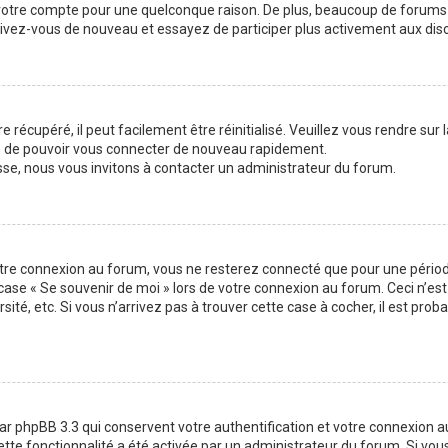
 votre compte pour une quelconque raison. De plus, beaucoup de forums 
inscrivez-vous de nouveau et essayez de participer plus activement aux di
 récupéré, il peut facilement être réinitialisé. Veuillez vous rendre sur
re de pouvoir vous connecter de nouveau rapidement.
sse, nous vous invitons à contacter un administrateur du forum.
otre connexion au forum, vous ne resterez connecté que pour une période
la case « Se souvenir de moi » lors de votre connexion au forum. Ceci n
sité, etc. Si vous n’arrivez pas à trouver cette case à cocher, il est pro
ar phpBB 3.3 qui conservent votre authentification et votre connexion 
 cette fonctionnalité a été activée par un administrateur du forum. Si v