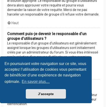
le bouton approprié. Le responsable du groupe d’utilisateurs
devra alors approuver votre requête et pourra vous
demander la raison de votre requête. Merci de ne pas
harceler un responsable de groupe s’il refuse votre demande.
Haut
Comment puis-je devenir le responsable d’un
groupe d’utilisateurs ?
Le responsable d’un groupe d’utilisateurs est généralement
assigné lorsque les groupes d’utilisateurs sont initialement
créés par un administrateur du forum. Si vous êtes intéressé
par la création d’un groupe d’utilisateurs, votre premier
contact devrait être un administrateur. Essayez de le
En poursuivant votre navigation sur ce site, vous
contacter en lui envoyant un message privé.
acceptez l’utilisation de cookies vous permettant
Haut
de bénéficier d’une expérience de navigation
optimale.
En savoir plus…
Pourquoi certains groupes d’utilisateurs
apparaissent dans une couleur différente ?
J’accepte
Les administrateurs du forum peuvent assigner une couleur
aux membres d’un groupe d’utilisateurs afin de faciliter leur
identification.