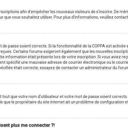
 inscriptions afin d’empêcher les nouveaux visiteurs de s’inscrire. De m
ateur que vous souhaitez utiliser. Pour plus d’informations, veuillez cont
ot de passe soient corrects. Si la fonctionnalité de la COPPA est activé
z reçues. Certains forums exigeront également que les nouvelles inscript
te information était présente lors de votre inscription. Si vous aviez reç
 spécifié une mauvaise adresse de courrier électronique ou le courrier é
pécifiée était correcte, essayez de contacter un administrateur du foru
tout que votre nom d’utilisateur et votre mot de passe soient corrects. 
 que le propriétaire du site internet ait un problème de configuration et q
résent plus me connecter ?!