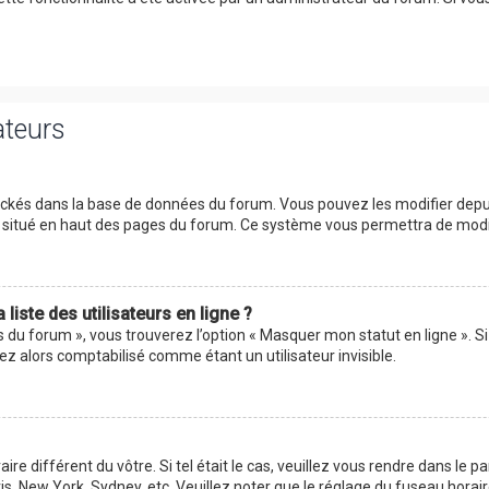
ateurs
tockés dans la base de données du forum. Vous pouvez les modifier depuis 
ur situé en haut des pages du forum. Ce système vous permettra de modi
iste des utilisateurs en ligne ?
s du forum », vous trouverez l’option « Masquer mon statut en ligne ». Si
 alors comptabilisé comme étant un utilisateur invisible.
aire différent du vôtre. Si tel était le cas, veuillez vous rendre dans le p
s, New York, Sydney, etc. Veuillez noter que le réglage du fuseau horai