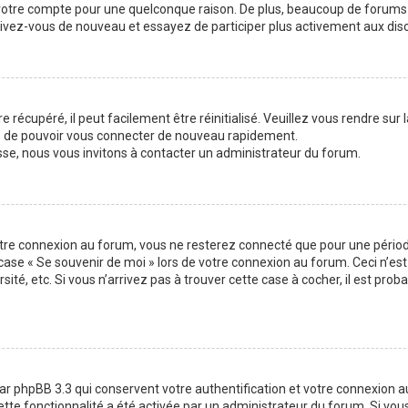
 votre compte pour une quelconque raison. De plus, beaucoup de forums 
inscrivez-vous de nouveau et essayez de participer plus activement aux di
 récupéré, il peut facilement être réinitialisé. Veuillez vous rendre sur
re de pouvoir vous connecter de nouveau rapidement.
sse, nous vous invitons à contacter un administrateur du forum.
otre connexion au forum, vous ne resterez connecté que pour une période
la case « Se souvenir de moi » lors de votre connexion au forum. Ceci n
sité, etc. Si vous n’arrivez pas à trouver cette case à cocher, il est pro
ar phpBB 3.3 qui conservent votre authentification et votre connexion 
 cette fonctionnalité a été activée par un administrateur du forum. Si v