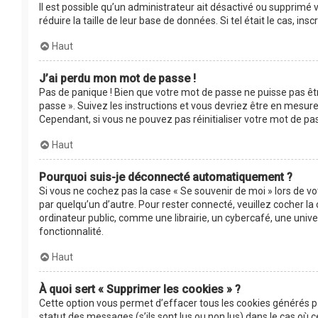
Il est possible qu’un administrateur ait désactivé ou supprimé
réduire la taille de leur base de données. Si tel était le cas, 
Haut
J’ai perdu mon mot de passe !
Pas de panique ! Bien que votre mot de passe ne puisse pas être
passe ». Suivez les instructions et vous devriez être en mesu
Cependant, si vous ne pouvez pas réinitialiser votre mot de pa
Haut
Pourquoi suis-je déconnecté automatiquement ?
Si vous ne cochez pas la case « Se souvenir de moi » lors de v
par quelqu’un d’autre. Pour rester connecté, veuillez cocher 
ordinateur public, comme une librairie, un cybercafé, une univer
fonctionnalité.
Haut
À quoi sert « Supprimer les cookies » ?
Cette option vous permet d’effacer tous les cookies générés p
statut des messages (s’ils sont lus ou non lus) dans le cas où