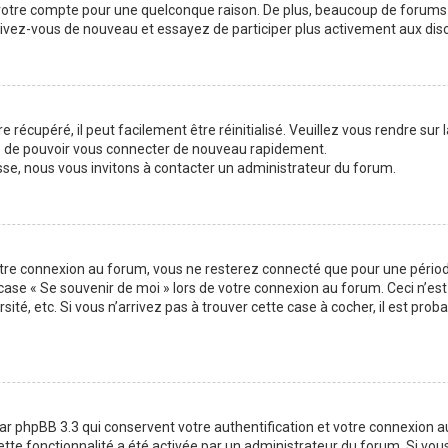
 votre compte pour une quelconque raison. De plus, beaucoup de forums 
inscrivez-vous de nouveau et essayez de participer plus activement aux di
 récupéré, il peut facilement être réinitialisé. Veuillez vous rendre sur
re de pouvoir vous connecter de nouveau rapidement.
sse, nous vous invitons à contacter un administrateur du forum.
otre connexion au forum, vous ne resterez connecté que pour une période
la case « Se souvenir de moi » lors de votre connexion au forum. Ceci n
sité, etc. Si vous n’arrivez pas à trouver cette case à cocher, il est pro
ar phpBB 3.3 qui conservent votre authentification et votre connexion 
 cette fonctionnalité a été activée par un administrateur du forum. Si v