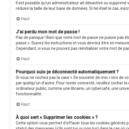
Il est possible qu’un administrateur ait désactivé ou supprimé
réduire la taille de leur base de données. Si tel était le cas, 
Haut
J’ai perdu mon mot de passe !
Pas de panique ! Bien que votre mot de passe ne puisse pas être
passe ». Suivez les instructions et vous devriez être en mesu
Cependant, si vous ne pouvez pas réinitialiser votre mot de pa
Haut
Pourquoi suis-je déconnecté automatiquement ?
Si vous ne cochez pas la case « Se souvenir de moi » lors de v
par quelqu’un d’autre. Pour rester connecté, veuillez cocher 
ordinateur public, comme une librairie, un cybercafé, une univer
fonctionnalité.
Haut
À quoi sert « Supprimer les cookies » ?
Cette option vous permet d’effacer tous les cookies générés p
statut des messages (s’ils sont lus ou non lus) dans le cas où