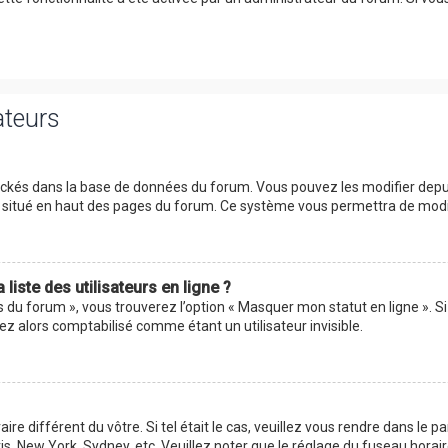
ateurs
tockés dans la base de données du forum. Vous pouvez les modifier depuis 
ur situé en haut des pages du forum. Ce système vous permettra de modi
iste des utilisateurs en ligne ?
s du forum », vous trouverez l’option « Masquer mon statut en ligne ». Si
 alors comptabilisé comme étant un utilisateur invisible.
aire différent du vôtre. Si tel était le cas, veuillez vous rendre dans le p
s, New York, Sydney, etc. Veuillez noter que le réglage du fuseau horai