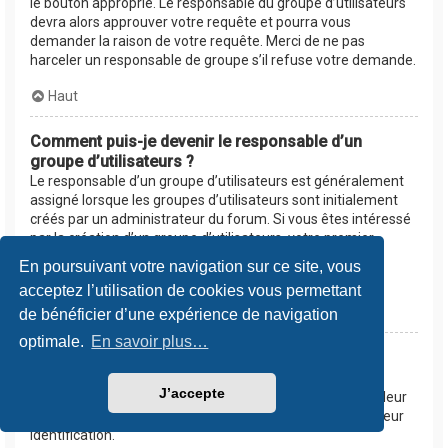
le bouton approprié. Le responsable du groupe d’utilisateurs
devra alors approuver votre requête et pourra vous
demander la raison de votre requête. Merci de ne pas
harceler un responsable de groupe s’il refuse votre demande.
Haut
Comment puis-je devenir le responsable d’un
groupe d’utilisateurs ?
Le responsable d’un groupe d’utilisateurs est généralement
assigné lorsque les groupes d’utilisateurs sont initialement
créés par un administrateur du forum. Si vous êtes intéressé
par la création d’un groupe d’utilisateurs, votre premier
contact devrait être un administrateur. Essayez de le
En poursuivant votre navigation sur ce site, vous
contacter en lui envoyant un message privé.
acceptez l’utilisation de cookies vous permettant
Haut
de bénéficier d’une expérience de navigation
optimale.
En savoir plus…
Pourquoi certains groupes d’utilisateurs
apparaissent dans une couleur différente ?
J’accepte
Les administrateurs du forum peuvent assigner une couleur
aux membres d’un groupe d’utilisateurs afin de faciliter leur
identification.