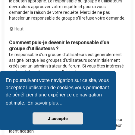
le bouton approprié. Le responsable du groupe d’utilisateurs
devra alors approuver votre requête et pourra vous
demander la raison de votre requête. Merci de ne pas
harceler un responsable de groupe s’il refuse votre demande.
Haut
Comment puis-je devenir le responsable d’un
groupe d’utilisateurs ?
Le responsable d’un groupe d’utilisateurs est généralement
assigné lorsque les groupes d’utilisateurs sont initialement
créés par un administrateur du forum. Si vous êtes intéressé
par la création d’un groupe d’utilisateurs, votre premier
contact devrait être un administrateur. Essayez de le
En poursuivant votre navigation sur ce site, vous
contacter en lui envoyant un message privé.
acceptez l’utilisation de cookies vous permettant
Haut
de bénéficier d’une expérience de navigation
optimale.
En savoir plus…
Pourquoi certains groupes d’utilisateurs
apparaissent dans une couleur différente ?
J’accepte
Les administrateurs du forum peuvent assigner une couleur
aux membres d’un groupe d’utilisateurs afin de faciliter leur
identification.