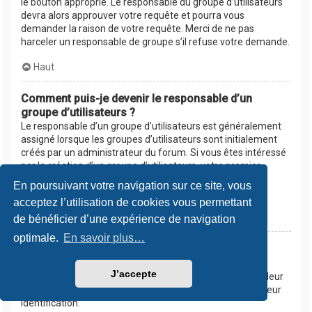
le bouton approprié. Le responsable du groupe d’utilisateurs
devra alors approuver votre requête et pourra vous
demander la raison de votre requête. Merci de ne pas
harceler un responsable de groupe s’il refuse votre demande.
Haut
Comment puis-je devenir le responsable d’un
groupe d’utilisateurs ?
Le responsable d’un groupe d’utilisateurs est généralement
assigné lorsque les groupes d’utilisateurs sont initialement
créés par un administrateur du forum. Si vous êtes intéressé
par la création d’un groupe d’utilisateurs, votre premier
contact devrait être un administrateur. Essayez de le
En poursuivant votre navigation sur ce site, vous
contacter en lui envoyant un message privé.
acceptez l’utilisation de cookies vous permettant
Haut
de bénéficier d’une expérience de navigation
optimale.
En savoir plus…
Pourquoi certains groupes d’utilisateurs
apparaissent dans une couleur différente ?
J’accepte
Les administrateurs du forum peuvent assigner une couleur
aux membres d’un groupe d’utilisateurs afin de faciliter leur
identification.