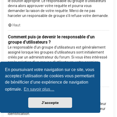
le bouton approprié. Le responsable du groupe d’utilisateurs
devra alors approuver votre requête et pourra vous
demander la raison de votre requête. Merci de ne pas
harceler un responsable de groupe s’il refuse votre demande.
Haut
Comment puis-je devenir le responsable d’un
groupe d’utilisateurs ?
Le responsable d’un groupe d’utilisateurs est généralement
assigné lorsque les groupes d’utilisateurs sont initialement
créés par un administrateur du forum. Si vous êtes intéressé
par la création d’un groupe d’utilisateurs, votre premier
contact devrait être un administrateur. Essayez de le
En poursuivant votre navigation sur ce site, vous
contacter en lui envoyant un message privé.
acceptez l’utilisation de cookies vous permettant
Haut
de bénéficier d’une expérience de navigation
optimale.
En savoir plus…
Pourquoi certains groupes d’utilisateurs
apparaissent dans une couleur différente ?
J’accepte
Les administrateurs du forum peuvent assigner une couleur
aux membres d’un groupe d’utilisateurs afin de faciliter leur
identification.