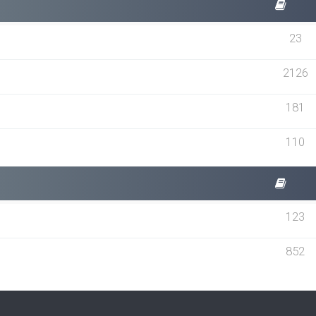
23
2126
181
110
123
852