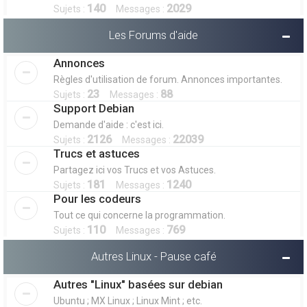
140
2029
Sujets :
Messages :
Les Forums d'aide
Annonces
Règles d'utilisation de forum. Annonces importantes.
23
88
Sujets :
Messages :
Support Debian
Demande d'aide : c'est ici.
2126
22039
Sujets :
Messages :
Trucs et astuces
Partagez ici vos Trucs et vos Astuces.
181
1240
Sujets :
Messages :
Pour les codeurs
Tout ce qui concerne la programmation.
110
769
Sujets :
Messages :
Autres Linux - Pause café
Autres "Linux" basées sur debian
Ubuntu ; MX Linux ; Linux Mint ; etc.