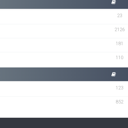
23
2126
181
110
123
852