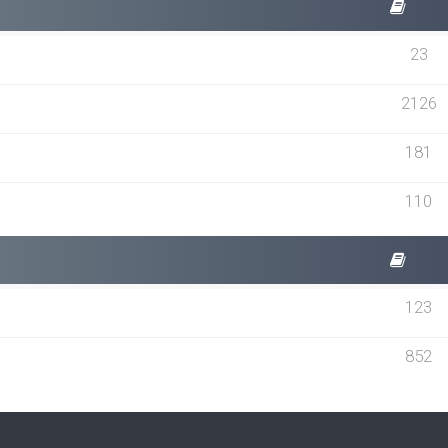
23
2126
181
110
123
852