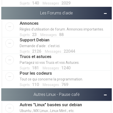
140
2029
Sujets :
Messages :
Les Forums d'aide
Annonces
Règles d'utilisation de forum. Annonces importantes.
23
88
Sujets :
Messages :
Support Debian
Demande d'aide : c'est ici.
2126
22044
Sujets :
Messages :
Trucs et astuces
Partagez ici vos Trucs et vos Astuces.
181
1240
Sujets :
Messages :
Pour les codeurs
Tout ce qui concerne la programmation.
110
769
Sujets :
Messages :
Autres Linux - Pause café
Autres "Linux" basées sur debian
Ubuntu ; MX Linux ; Linux Mint ; etc.