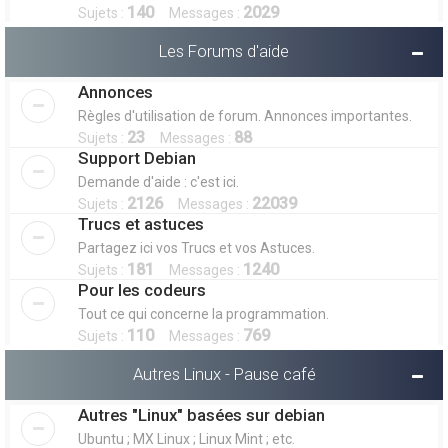
140
2029
Sujets :
Messages :
Les Forums d'aide
Annonces
Règles d'utilisation de forum. Annonces importantes.
23
88
Sujets :
Messages :
Support Debian
Demande d'aide : c'est ici.
2126
22039
Sujets :
Messages :
Trucs et astuces
Partagez ici vos Trucs et vos Astuces.
181
1240
Sujets :
Messages :
Pour les codeurs
Tout ce qui concerne la programmation.
110
769
Sujets :
Messages :
Autres Linux - Pause café
Autres "Linux" basées sur debian
Ubuntu ; MX Linux ; Linux Mint ; etc.