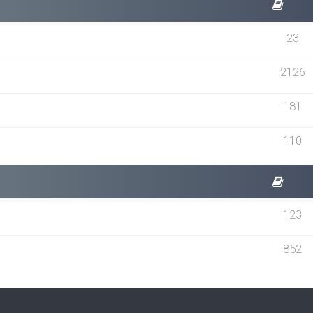
23
2126
181
110
123
852