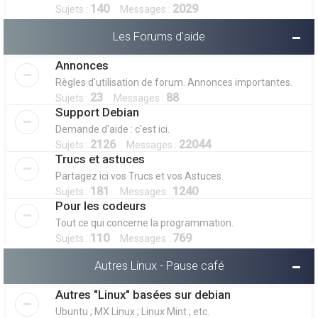
140
2029
Sujets :
Messages :
Les Forums d'aide
Annonces
Règles d'utilisation de forum. Annonces importantes.
23
88
Sujets :
Messages :
Support Debian
Demande d'aide : c'est ici.
2126
22044
Sujets :
Messages :
Trucs et astuces
Partagez ici vos Trucs et vos Astuces.
181
1240
Sujets :
Messages :
Pour les codeurs
Tout ce qui concerne la programmation.
110
769
Sujets :
Messages :
Autres Linux - Pause café
Autres "Linux" basées sur debian
Ubuntu ; MX Linux ; Linux Mint ; etc.