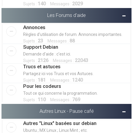
140
2029
Sujets :
Messages :
Les Forums d'aide
Annonces
Règles d'utilisation de forum. Annonces importantes.
23
88
Sujets :
Messages :
Support Debian
Demande d'aide : c'est ici.
2126
22043
Sujets :
Messages :
Trucs et astuces
Partagez ici vos Trucs et vos Astuces.
181
1240
Sujets :
Messages :
Pour les codeurs
Tout ce qui concerne la programmation.
110
769
Sujets :
Messages :
Autres Linux - Pause café
Autres "Linux" basées sur debian
Ubuntu ; MX Linux ; Linux Mint ; etc.