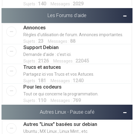
140
2029
Sujets :
Messages :
Les Forums d'aide
Annonces
Règles d'utilisation de forum. Annonces importantes.
23
88
Sujets :
Messages :
Support Debian
Demande d'aide : c'est ici.
2126
22045
Sujets :
Messages :
Trucs et astuces
Partagez ici vos Trucs et vos Astuces.
181
1240
Sujets :
Messages :
Pour les codeurs
Tout ce qui concerne la programmation.
110
769
Sujets :
Messages :
Autres Linux - Pause café
Autres "Linux" basées sur debian
Ubuntu ; MX Linux ; Linux Mint ; etc.