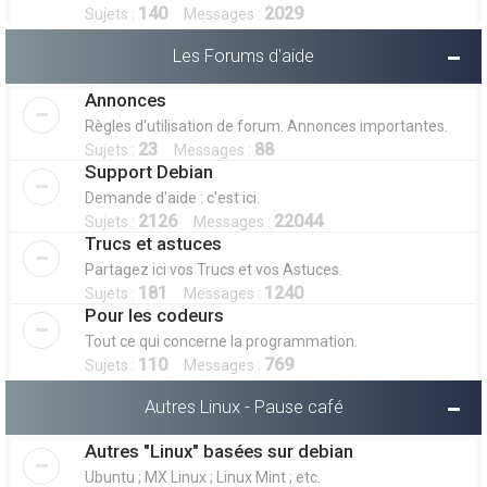
140
2029
Sujets :
Messages :
Les Forums d'aide
Annonces
Règles d'utilisation de forum. Annonces importantes.
23
88
Sujets :
Messages :
Support Debian
Demande d'aide : c'est ici.
2126
22044
Sujets :
Messages :
Trucs et astuces
Partagez ici vos Trucs et vos Astuces.
181
1240
Sujets :
Messages :
Pour les codeurs
Tout ce qui concerne la programmation.
110
769
Sujets :
Messages :
Autres Linux - Pause café
Autres "Linux" basées sur debian
Ubuntu ; MX Linux ; Linux Mint ; etc.