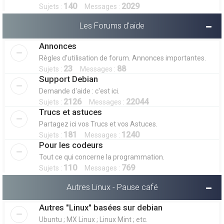
140
2029
Sujets :
Messages :
Les Forums d'aide
Annonces
Règles d'utilisation de forum. Annonces importantes.
23
88
Sujets :
Messages :
Support Debian
Demande d'aide : c'est ici.
2126
22044
Sujets :
Messages :
Trucs et astuces
Partagez ici vos Trucs et vos Astuces.
181
1240
Sujets :
Messages :
Pour les codeurs
Tout ce qui concerne la programmation.
110
769
Sujets :
Messages :
Autres Linux - Pause café
Autres "Linux" basées sur debian
Ubuntu ; MX Linux ; Linux Mint ; etc.