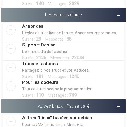
140
2029
Sujets :
Messages :
Les Forums d'aide
Annonces
Règles d'utilisation de forum. Annonces importantes.
23
88
Sujets :
Messages :
Support Debian
Demande d'aide : c'est ici.
2126
22043
Sujets :
Messages :
Trucs et astuces
Partagez ici vos Trucs et vos Astuces.
181
1240
Sujets :
Messages :
Pour les codeurs
Tout ce qui concerne la programmation.
110
769
Sujets :
Messages :
Autres Linux - Pause café
Autres "Linux" basées sur debian
Ubuntu ; MX Linux ; Linux Mint ; etc.