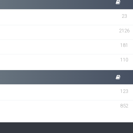
23
2126
181
110
123
852